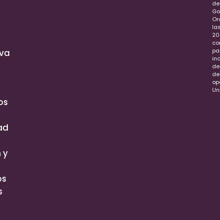
de
Go
Or
la
20
co
pa
iva
in
de
de
op
Un
os
ad
 y
os
s