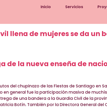
Inicio
Servicios
Proy
vil llena de mujeres se da un 
ega de la nueva enseña de naci
utos del chupinazo de las Fiestas de Santiago en S
cto en general fue la participación masiva de muchís
ntrega de una bandera a la Guardia Civil de la provi
tricia Botín. También por la Directora General del 