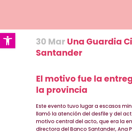
Abrir barra de herramientas
30 Mar
Una Guardia Ci
Santander
Posted at 16:40h
in
Blog
by
manuel
El motivo fue la entr
la provincia
Este evento tuvo lugar a escasos min
llamó la atención del desfile y del a
motivo central del acto, que era la e
directora del Banco Santander, Ana Pa