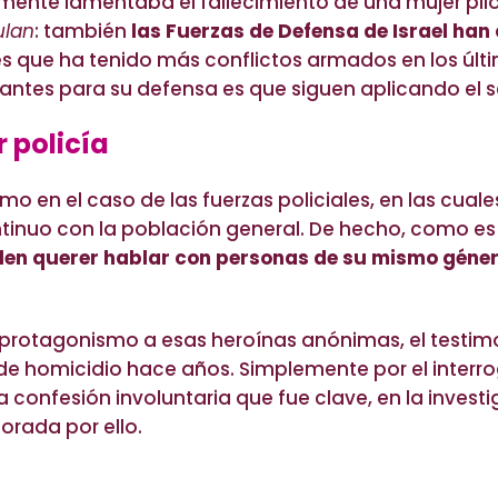
temente lamentaba el fallecimiento de una mujer 
lan
: también
las Fuerzas de Defensa de Israel ha
es que ha tenido más conflictos armados en los últ
ntes para su defensa es que siguen aplicando el ser
 policía
 en el caso de las fuerzas policiales, en las cua
ntinuo con la población general. De hecho, como es
elen querer hablar con personas de su mismo géne
protagonismo a esas heroínas anónimas, el testimo
o de homicidio hace años. Simplemente por el interro
confesión involuntaria que fue clave, en la investig
orada por ello.