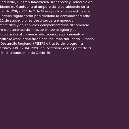
 Industria, Turismo, Innovación, Transporte y Comercio del
bierno de Cantabria al amparo de lo establecido en la
den IND/28/2022 de 2 de Mayo, por lo que se establecen
s bases reguladoras y se aprueba la convocatoria para
22 de subvenciones destinadas a empresas
merciales y de servicios complementarios al comercio
ra actuaciones de innovación tecnológica y su
corporación al comercio electrónico, equipamiento y
sarrollo web financiadas con recursos del Fondo Europeo
 Desarrollo Regional (FEDER) a través del programa
erativo FEDER 2014-2020 de Cantabria como parte de la
ión a la pandemia de Covid-19.